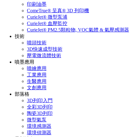
印刷油墨
ComeTrue® 呈真® 3D 列印機
CurieJet® 微型泵浦
CurieJet® 血壓監控
CurieJet® PM2.5顆粒物, VOC氣體 & 氣壓感測器
技術
噴頭技術
3D快速成型技術
壓電微流體技術
噴墨應用
噴繪應用
工業應用
生醫應用
文創應用
部落格
3D列印入門
全彩3D列印
陶瓷3D列印
微型氣泵
環境感測器
環境偵測器