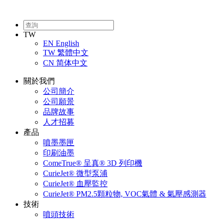
TW
EN
English
TW
繁體中文
CN
简体中文
關於我們
公司簡介
公司願景
品牌故事
人才招募
產品
噴墨墨匣
印刷油墨
ComeTrue® 呈真® 3D 列印機
CurieJet® 微型泵浦
CurieJet® 血壓監控
CurieJet® PM2.5顆粒物, VOC氣體 & 氣壓感測器
技術
噴頭技術