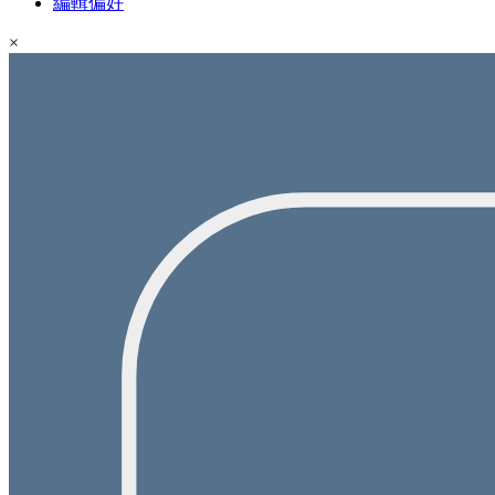
編輯偏好
×