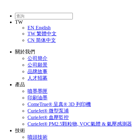
TW
EN
English
TW
繁體中文
CN
简体中文
關於我們
公司簡介
公司願景
品牌故事
人才招募
產品
噴墨墨匣
印刷油墨
ComeTrue® 呈真® 3D 列印機
CurieJet® 微型泵浦
CurieJet® 血壓監控
CurieJet® PM2.5顆粒物, VOC氣體 & 氣壓感測器
技術
噴頭技術