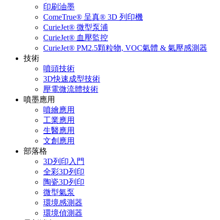
印刷油墨
ComeTrue® 呈真® 3D 列印機
CurieJet® 微型泵浦
CurieJet® 血壓監控
CurieJet® PM2.5顆粒物, VOC氣體 & 氣壓感測器
技術
噴頭技術
3D快速成型技術
壓電微流體技術
噴墨應用
噴繪應用
工業應用
生醫應用
文創應用
部落格
3D列印入門
全彩3D列印
陶瓷3D列印
微型氣泵
環境感測器
環境偵測器